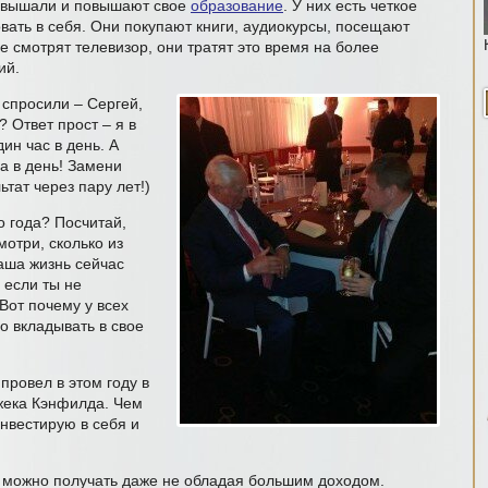
овышали и повышают свое
образование
. У них есть четкое
вать в себя. Они покупают книги, аудиокурсы, посещают
е смотрят телевизор, они тратят это время на более
ий.
 спросили – Сергей,
? Ответ прост – я в
ин час в день. А
а в день! Замени
ьтат через пару лет!)
о года? Посчитай,
мотри, сколько из
аша жизнь сейчас
 если ты не
Вот почему у всех
о вкладывать в свое
провел в этом году в
Джека Кэнфилда. Чем
нвестирую в себя и
я можно получать даже не обладая большим доходом.