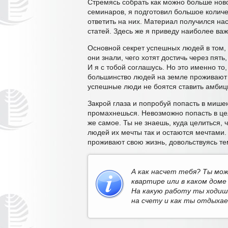
Стремясь собрать как можно больше нов
семинаров, я подготовил большое колич
ответить на них. Материал получился нас
статей. Здесь же я приведу наиболее ва
Основной секрет успешных людей в том, ч
они знали, чего хотят достичь через пять,
И я с тобой соглашусь. Но это именно т
большинство людей на земле проживают с
успешные люди не боятся ставить амбици
Закрой глаза и попробуй попасть в мише
промахнешься. Невозможно попасть в цел
же самое. Ты не знаешь, куда целиться,
людей их мечты так и остаются мечтами.
проживают свою жизнь, довольствуясь те
А как насчет тебя? Ты мож
квартире или в каком дом
На какую работу ты ходишь
на счету и как ты отдыхае