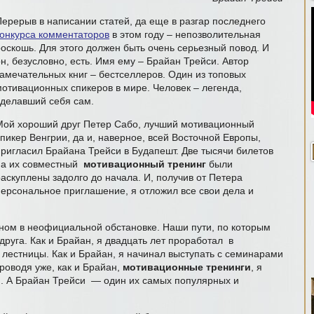
Перерыв в написании статей, да еще в разгар последнего
конкурса комментаторов
в этом году – непозволительная
роскошь. Для этого должен быть очень серьезный повод. И
н, безусловно, есть. Имя ему – Брайан Трейси. Автор
замечательных книг – бестселлеров. Один из топовых
мотивационных спикеров в мире. Человек – легенда,
сделавший себя сам.
Мой хороший друг Петер Сабо, лучший мотивационный
спикер Венгрии, да и, наверное, всей Восточной Европы,
пригласил Брайана Трейси в Будапешт. Две тысячи билетов
на их совместный
мотивационный тренинг
были
раскуплены задолго до начала. И, получив от Петера
персональное приглашение, я отложил все свои дела и
ном в неофициальной обстановке. Наши пути, по которым
друга. Как и Брайан, я двадцать лет проработал в
 лестницы. Как и Брайан, я начинал выступать с семинарами
роводя уже, как и Брайан,
мотивационные тренинги
, я
ти. А Брайан Трейси — один их самых популярных и