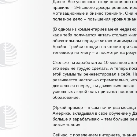
Далее. Все успешные люди постоянно п
правило – 3% своего дохода реинвестиро
мотивационные и бизнес тренинги. Они н
полезное дело – повышения уровня знан
(В одном из комментариев меня недавно
как у тебя получается читать столько книг
обязательном порядке читаю минимум од
Брайан Трейси отводит на чтение три час
телевизор на книгу – и посмотри на резул
Сколько ты заработал за 10 месяцев этог
это ведь не трудно сделать. А теперь пос
этой суммы ты реинвестировал в себя. Н
развивается настолько стремительно, что
движешься вперед, ты движешься назад. 
успешных людей есть привычка постоянн
образование.
(Яркий пример – я сам почти два месяца 
Америке, вкладывая в свое обучение у 
больше я зарабатываю – тем больше реи
новые знания.
Сейчас, с появлением интернета, знани