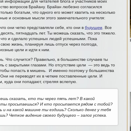
ой информации для читателей блога и участников моих
ество вопросов Брайану. Брайан любезно согласился
только богатым, что одного его может хватить на несколько
жные и основные мысли этого замечательного учителя:
то они четко представляли себе, кто они в
будущем
. Все
 десять, пятнадцать лет. Ты можешь сказать, что это тяжело.
о, что и сделало успешных людей успешными. Пока
вою жизнь, планируя лишь отпуск через полгода,
озные цели и идти к ним.
нь. Что случится? Правильно, в большинстве случаев ты
ь с закрытыми глазами. Но отсутствие цели — это ведь то
 чтобы попасть в мишень. И именно поэтому у большинства
 Они не переводят их в четкие поставленные цели. И
м, куда они попадают, стреляя вслепую.
ешь сказать, кто ты через пять лет? В какой
е ты просыпаешься? И кто просыпается рядом с тобой?
 и на какой машине ты ездишь? Сколько денег у тебя
шь? Четкое видение своего будущего – залог успеха.