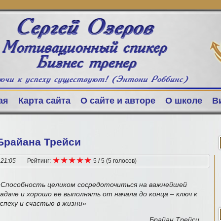
ая
Карта сайта
О сайте и авторе
О школе
В
Брайана Трейси
★
★
★
★
★
★
★
★
★
★
 21:05
Рейтинг:
5
/
5
(
5
голосов
)
«Способность целиком сосредоточиться на важнейшей
задаче и хорошо ее выполнять от начала до конца – ключ к
успеху и счастью в жизни»
Брайан Трейси