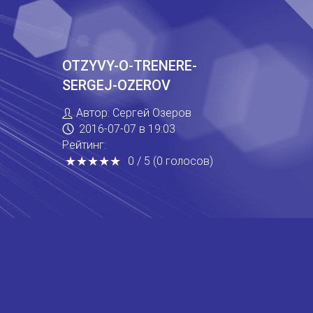
OTZYVY-O-TRENERE-
SERGEJ-OZEROV
Автор:
Сергей Озеров
2016-07-07
в 19:03
Рейтинг:
★
★
★
★
★
★
★
★
★
★
0
/
5
(
0
голосов
)