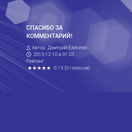
СПАСИБО ЗА
КОММЕНТАРИЙ!
Автор:
Дмитрий Елисеев
2013-12-10
в 01:03
Рейтинг:
★
★
★
★
★
★
★
★
★
★
0
/
5
(
0
голосов
)