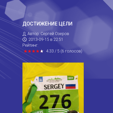
ДОСТИЖЕНИЕ ЦЕЛИ
Автор:
Сергей Озеров
2013-09-15
в 22:51
Рейтинг:
★
★
★
★
★
★
★
★
★
★
4.33
/
5
(
6
голосов
)