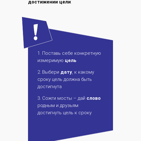
достижении цели
:
1. Поставь себе конкретную
измеримую
цель
2. Выбери
дату
, к какому
сроку цель должна быть
достигнута
3. Сожги мосты – дай
слово
родным и друзьям
достигнуть цель к сроку