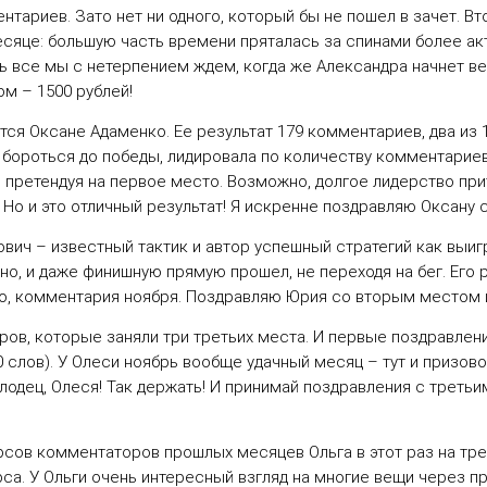
тариев. Зато нет ни одного, который бы не пошел в зачет. Вт
есяце: большую часть времени пряталась за спинами более а
ь все мы с нетерпением ждем, когда же Александра начнет вес
зом –
1500 рублей
!
тся Оксане Адаменко. Ее результат
179
комментариев, два из
е бороться до победы, лидировала по количеству комментарие
й претендуя на первое место. Возможно, долгое лидерство при
. Но и это отличный результат! Я искренне поздравляю Оксан
вич – известный тактик и автор успешный стратегий как выи
но, и даже финишную прямую прошел, не переходя на бег. Его 
ого, комментария ноября. Поздравляю Юрия со вторым место
ов, которые заняли три третьих места. И первые поздравлен
слов). У Олеси ноябрь вообще удачный месяц – тут и призово
лодец, Олеся! Так держать! И принимай поздравления с треть
рсов комментаторов прошлых месяцев Ольга в этот раз на тре
са. У Ольги очень интересный взгляд на многие вещи через п