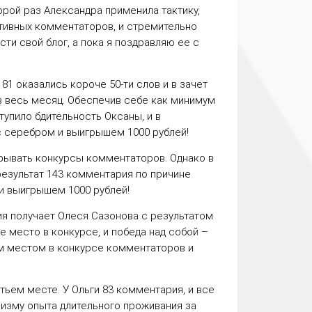
орой раз Александра применила тактику,
ктивных комментаторов, и стремительно
ти свой блог, а пока я поздравляю ее с
181
оказались короче 50-ти слов и в зачет
в весь месяц. Обеспечив себе как минимум
тупило бдительность Оксаны, и в
у с серебром и выигрышем
1000 рублей
!
грывать конкурсы комментаторов. Однако в
результат
143
комментария по причине
м и выигрышем
1000 рублей
!
ия получает Олеся Сазонова с результатом
е место в конкурсе, и победа над собой –
им местом в конкурсе комментаторов и
тьем месте. У Ольги
83
комментария, и все
ризму опыта длительного проживания за