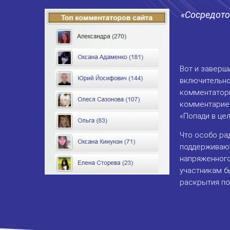
«Сосредото
Вот и завер
включительно
комментаторы
комментариев
«Попади в цел
Что особо ра
поддерживают
напряженного
участникам б
раскрытия по