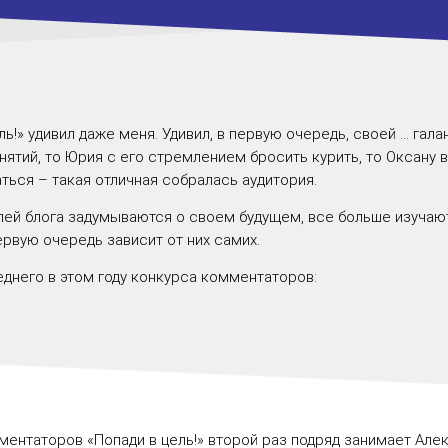
ль
!» удивил даже меня. Удивил, в первую очередь, своей … гала
нятий, то Юрия с его стремлением бросить курить, то Оксану 
аться – такая отличная собралась аудитория.
елей блога задумываются о своем будущем, все больше изуча
первую очередь зависит от них самих.
леднего в этом году конкурса комментаторов:
нтаторов «Попади в цель!» второй раз подряд занимает Алек