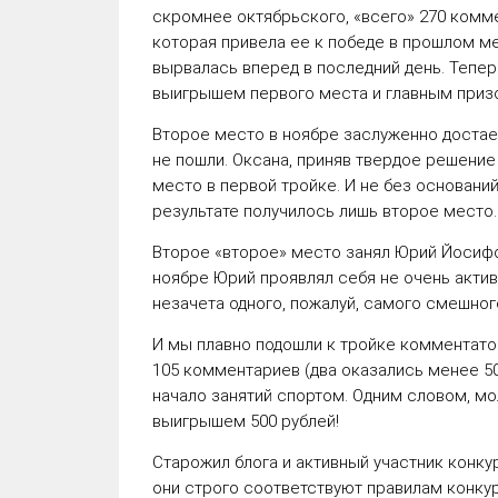
скромнее октябрьского, «всего»
270
коммен
которая привела ее к победе в прошлом м
вырвалась вперед в последний день. Тепер
выигрышем первого места и главным при
Второе место в ноябре заслуженно достае
не пошли. Оксана, приняв твердое решени
место в первой тройке. И не без основани
результате получилось лишь второе место
Второе «второе» место занял Юрий Йосифо
ноябре Юрий проявлял себя не очень актив
незачета одного, пожалуй, самого смешн
И мы плавно подошли к тройке комментатор
105
комментариев (два оказались менее 50 
начало занятий спортом. Одним словом, мо
выигрышем
500 рублей
!
Старожил блога и активный участник конку
они строго соответствуют правилам конкур