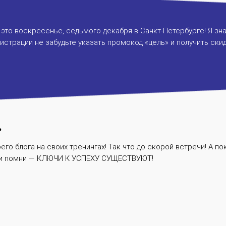
 это воскресенье, седьмого декабря в
Санкт-Петербурге
! Я з
истрации не забудьте указать промокод «цель» и получить ски
ь
его блога на своих тренингах! Так что до скорой встречи! А п
, и помни — КЛЮЧИ К УСПЕХУ СУЩЕСТВУЮТ!