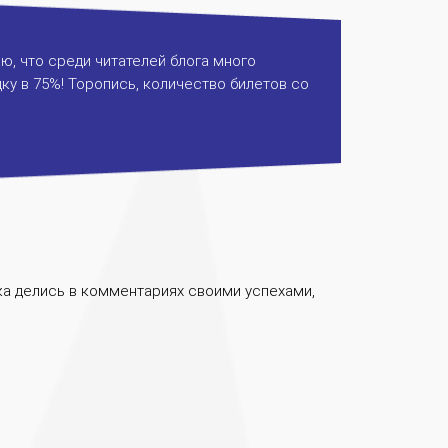
наю, что среди читателей блога много
дку в
75%
! Торопись, количество билетов со
ока делись в комментариях своими успехами,