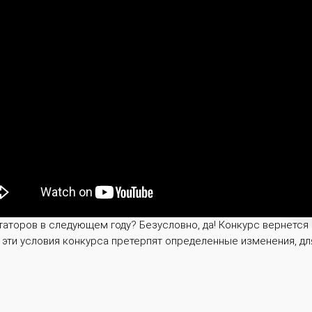
торов в следующем году? Безусловно, да! Конкурс вернется н
 эти условия конкурса претерпят определенные изменения, дл