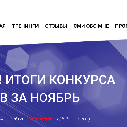
АЯ
ТРЕНИНГИ
ОТЗЫВЫ
СМИ ОБО МНЕ
ПРО
! ИТОГИ КОНКУРСА
В ЗА НОЯБРЬ
★
★
★
★
★
★
★
★
★
★
14
Рейтинг:
5
/
5
(
5
голосов
)