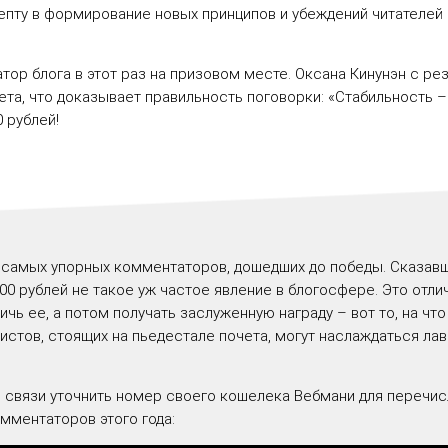
епту в формирование новых принципов и убеждений читателей 
ор блога в этот раз на призовом месте. Оксана Кинунэн с ре
ета, что доказывает правильность поговорки: «Стабильность 
0 рублей
!
 самых упорных комментаторов, дошедших до победы. Сказавши
00 рублей
не такое уж частое явление в блогосфере. Это отл
ичь ее, а потом получать заслуженную награду – вот то, на чт
листов, стоящих на пьедестале почета, могут наслаждаться л
 связи уточнить номер своего кошелека Вебмани для перечис
мментаторов этого года: