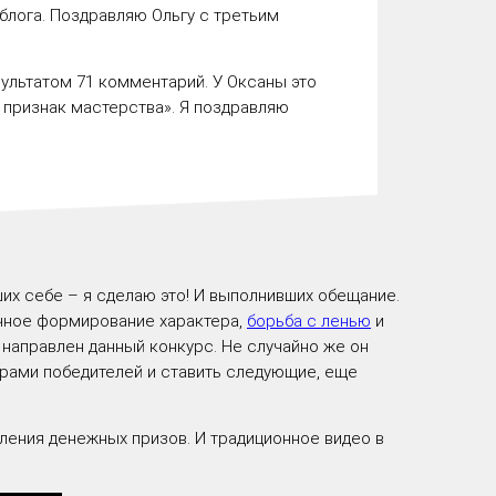
блога. Поздравляю Ольгу с третьим
зультатом
71
комментарий. У Оксаны это
– признак мастерства». Я поздравляю
х себе – я сделаю это! И выполнивших обещание.
ичное формирование характера,
борьба с ленью
и
о направлен данный конкурс. Не случайно же он
аврами победителей и ставить следующие, еще
ления денежных призов. И традиционное видео в