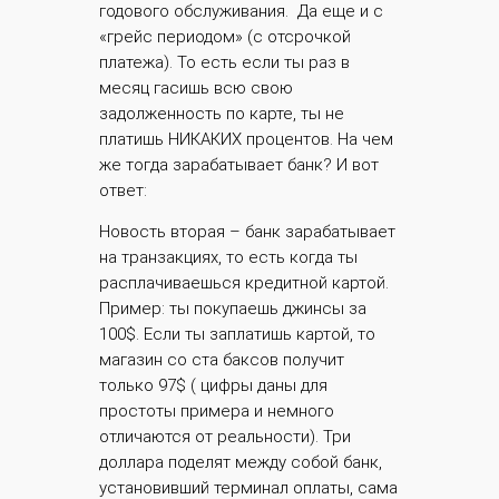
годового обслуживания. Да еще и с
«грейс периодом» (с отсрочкой
платежа). То есть если ты раз в
месяц гасишь всю свою
задолженность по карте, ты не
платишь НИКАКИХ процентов. На чем
же тогда зарабатывает банк? И вот
ответ:
Новость вторая – банк зарабатывает
на транзакциях, то есть когда ты
расплачиваешься кредитной картой.
Пример: ты покупаешь джинсы за
100$. Если ты заплатишь картой, то
магазин со ста баксов получит
только 97$ ( цифры даны для
простоты примера и немного
отличаются от реальности). Три
доллара поделят между собой банк,
установивший терминал оплаты, сама