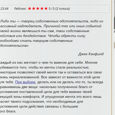
★
★
★
★
★
★
★
★
★
★
 23:44
Рейтинг:
5
/
5
(
2
голоса
)
«Либо ты — творец собственных обстоятельств, либо их
пассивный наблюдатель. Причиной тех или иных событий
твоей жизни являешься ты сам, твои собственные
действия или бездействие. Чтобы обрести силу,
необходимо стать творцом собственных
обстоятельств»
Джек Кэнфилд
Каждый из нас мечтает о чем-то важном для себя. Многие
добиваются того, чтобы их мечты стали реальностью,
некоторые позволяют своей мечте так и оставаться все свою
жизнь нереализованной. Все зависит от важности этой цели
для тебя.
При выборе
, делать или не делать что-то, ты всегда
сравниваешь две вещи: насколько полученное благо от
достижения поставленной цели для тебя важнее твоей
текущей зоны комфорта. И упущенная мечта это всего лишь
расчет твоего подсознания, что необходимые для
достижения цели действия связаны с большим
го блага.