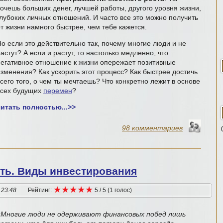
хочешь больших денег, лучшей работы, другого уровня жизни,
глубоких личных отношений. И часто все это можно получить
от жизни намного быстрее, чем тебе кажется.
Но если это действительно так, почему многие люди и не
астут? А если и растут, то настолько медленно, что
негативное отношение к жизни опережает позитивные
изменения? Как ускорить этот процесс? Как быстрее достичь
сего того, о чем ты мечтаешь? Что конкретно лежит в основе
всех будущих
перемен
?
читать полностью...
>>
98 комментариев
ть. Виды инвестирования
★
★
★
★
★
★
★
★
★
★
 23:48
Рейтинг:
5
/
5
(
1
голос
)
«Многие люди не одерживают финансовых побед лишь