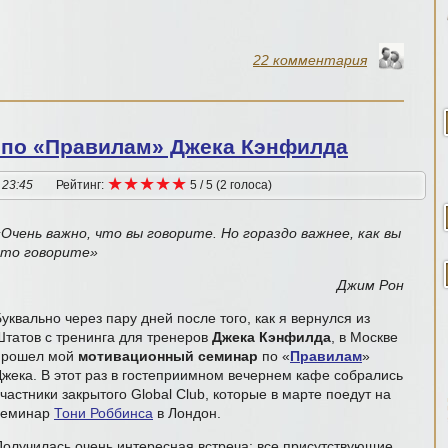
22 комментария
по «Правилам» Джека Кэнфилда
★
★
★
★
★
★
★
★
★
★
 23:45
Рейтинг:
5
/
5
(
2
голоса
)
«Очень важно, что вы говорите. Но гораздо важнее, как вы
это говорите»
Джим Рон
уквально через пару дней после того, как я вернулся из
Штатов с тренинга для тренеров
Джека Кэнфилда
, в Москве
прошел мой
мотивационный семинар
по «
Правилам
»
Джека. В этот раз в гостеприимном вечернем кафе собрались
частники закрытого Global Club, которые в марте поедут на
семинар
Тони Роббинса
в Лондон.
Получилась очень интересная встреча: все присутствующие