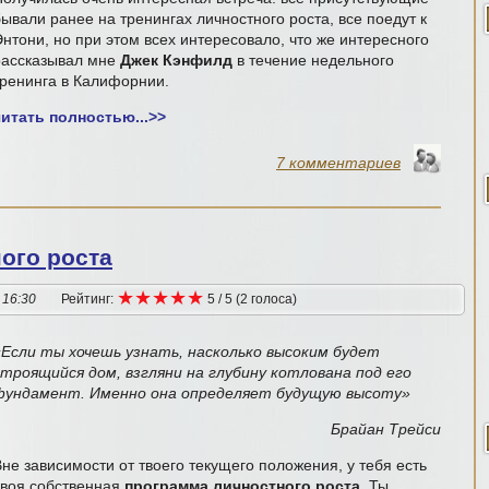
ывали ранее на тренингах личностного роста, все поедут к
Энтони, но при этом всех интересовало, что же интересного
рассказывал мне
Джек Кэнфилд
в течение недельного
тренинга в Калифорнии.
читать полностью...
>>
7 комментариев
ого роста
★
★
★
★
★
★
★
★
★
★
 16:30
Рейтинг:
5
/
5
(
2
голоса
)
«Если ты хочешь узнать, насколько высоким будет
строящийся дом, взгляни на глубину котлована под его
фундамент. Именно она определяет будущую высоту»
Брайан Трейси
не зависимости от твоего текущего положения, у тебя есть
своя собственная
программа личностного роста
. Ты