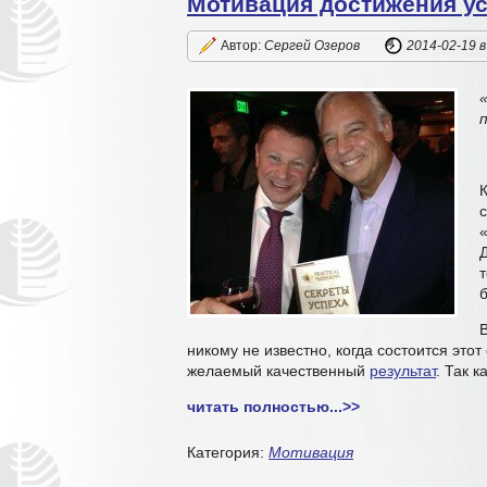
Мотивация достижения у
Автор:
Сергей Озеров
2014-02-19
в
с
«
В
никому не известно, когда состоится это
желаемый качественный
результат
. Так 
читать полностью...
>>
Категория:
Мотивация