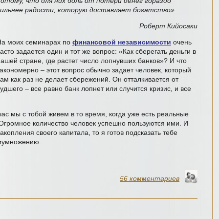
потому, что для них боль от потери денег гораздо
сильнее радости, которую доставляет богатство»
Роберт Кийосаки
На моих семинарах по
финансовой независимости
очень
асто задается один и тот же вопрос: «Как сберегать деньги в
нашей стране, где растет число лопнувших банков»? И что
закономерно – этот вопрос обычно задает человек, который
сам как раз не делает сбережений. Он отталкивается от
удшего – все равно банк лопнет или случится кризис, и все
ас мы с тобой живем в то время, когда уже есть реальные
Огромное количество человек успешно пользуются ими. И
акопления своего капитала, то я готов подсказать тебе
риумножению.
56 комментариев