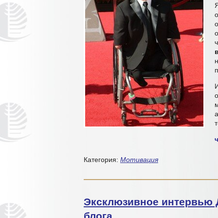
о
И
т
Категория:
Мотивация
Эксклюзивное интервью 
блога