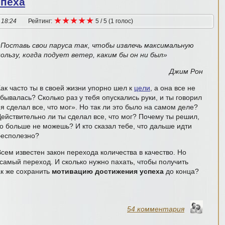
спеха
★
★
★
★
★
★
★
★
★
★
 18:24
Рейтинг:
5
/
5
(
1
голос
)
«Поставь свои паруса так, чтобы извлечь максимальную
пользу, когда подует ветер, каким бы он ни был»
Джим Рон
Как часто ты в своей жизни упорно шел к
цели
, а она все не
бывалась? Сколько раз у тебя опускались руки, и ты говорил
я сделал все, что мог». Но так ли это было на самом деле?
Действительно ли ты сделал все, что мог? Почему ты решил,
то больше не можешь? И кто сказал тебе, что дальше идти
бесполезно?
сем известен закон перехода количества в качество. Но
т самый переход. И сколько нужно пахать, чтобы получить
как же сохранить
мотивацию достижения успеха
до конца?
54 комментария