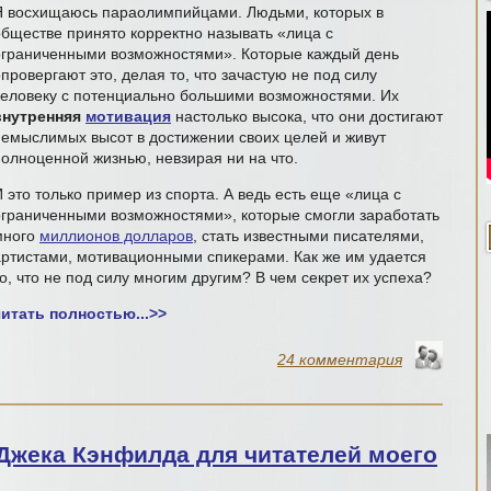
Я восхищаюсь параолимпийцами. Людьми, которых в
обществе принято корректно называть «лица с
ограниченными возможностями». Которые каждый день
провергают это, делая то, что зачастую не под силу
человеку с потенциально большими возможностями. Их
внутренняя
мотивация
настолько высока, что они достигают
немыслимых высот в достижении своих целей и живут
полноценной жизнью, невзирая ни на что.
 это только пример из спорта. А ведь есть еще «лица с
ограниченными возможностями», которые смогли заработать
много
миллионов долларов
, стать известными писателями,
артистами, мотивационными спикерами. Как же им удается
о, что не под силу многим другим? В чем секрет их успеха?
читать полностью...
>>
24 комментария
Джека Кэнфилда для читателей моего