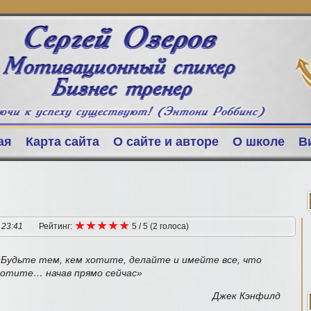
ая
Карта сайта
О сайте и авторе
О школе
В
★
★
★
★
★
★
★
★
★
★
 23:41
Рейтинг:
5
/
5
(
2
голоса
)
«Будьте тем, кем хотите, делайте и имейте все, что
хотите… начав прямо сейчас»
Джек Кэнфилд