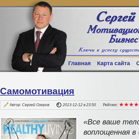
Главная
Карта сайта
Самомотивация
★
★
★
★
★
★
★
★
Автор:
Сергей Озеров
2013-12-12
в 23:50
Рейтинг:
«Все ваше тел
воплощенная в