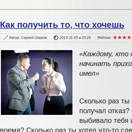
Как получить то, что хочешь
★
★
★
★
★
★
★
★
Автор:
Сергей Озеров
2013-11-05
в 23:26
Рейтинг:
«Каждому, кто 
начинать прихо
имел»
Сколько раз ты 
получал отказ? 
выбивало тебя 
время? Сколько раз ты хотел что-то сд