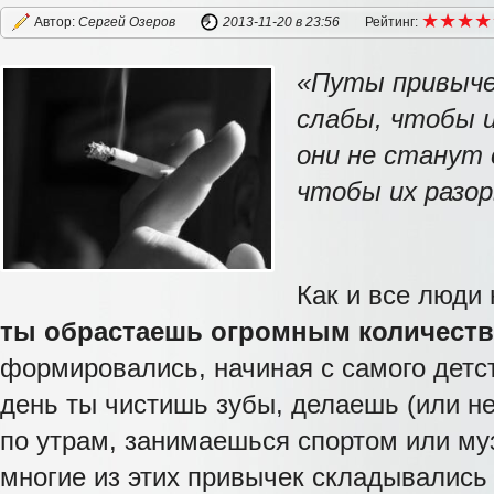
★
★
★
★
★
★
★
★
Автор:
Сергей Озеров
2013-11-20
в 23:56
Рейтинг:
«Путы привыче
слабы, чтобы 
они не станут 
чтобы их разо
Как и все люди
ты обрастаешь огромным количест
формировались, начиная с самого детст
день ты чистишь зубы, делаешь (или н
по утрам, занимаешься спортом или му
многие из этих привычек складывались