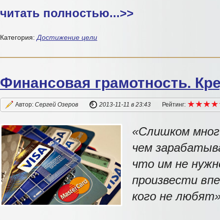
читать полностью...
>>
Категория:
Достижение цели
Финансовая грамотность. Кре
★
★
★
★
★
★
★
★
Автор:
Сергей Озеров
2013-11-11
в 23:43
Рейтинг:
«Слишком мног
чем зарабатыв
что им не нужн
произвести впе
кого не любят