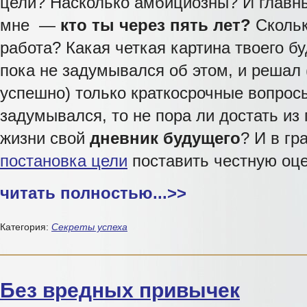
цели? Насколько амбициозны? И главны
мне —
кто ты через пять лет?
Скольк
работа? Какая четкая картина твоего б
пока не задумывался об этом, и решал 
успешно) только краткосрочные вопрос
задумывался, то не пора ли достать и
жизни свой
дневник будущего
? И в г
постановка цели
поставить честную оц
читать полностью...
>>
Категория:
Секреты успеха
Без вредных привычек