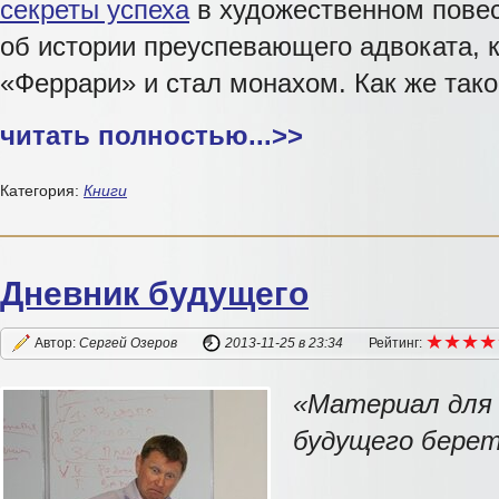
секреты успеха
в художественном повес
об истории преуспевающего адвоката, 
«Феррари» и стал монахом. Как же так
читать полностью...
>>
Категория:
Книги
Дневник будущего
★
★
★
★
★
★
★
★
Автор:
Сергей Озеров
2013-11-25
в 23:34
Рейтинг:
«Материал для
будущего берет