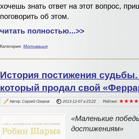
хочешь знать ответ на этот вопрос, пр
поговорить об этом
.
читать полностью...
>>
Категория:
Мотивация
История постижения судьбы.
который продал свой «Ферра
★
★
★
★
★
★
★
★
Автор:
Сергей Озеров
2013-12-07
в 23:22
Рейтинг:
«Маленькие побед
достижениям»